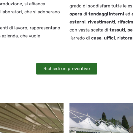
produzione, si affianca
grado di soddisfare tutte le es
llaboratori, che si adoperano
opera
di
tendaggi interni
ed
esterni
,
rivestimenti
,
rifacim
enti di lavoro, rappresentano
con vasta scelta di
tessuti
,
pel
a azienda, che vuole
l’arredo di
case
,
uffici
,
ristora
Richiedi un preventivo