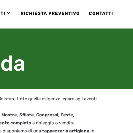
TI
RICHIESTA PREVENTIVO
CONTATTI
nda
disfare tutte quelle esigenze legare agli eventi
,
Mostre
,
Sfilate
,
Congressi
,
Feste
,
mento completo
a noleggio o vendita.
da disponiamo di una
tappezzeria artigiana
in