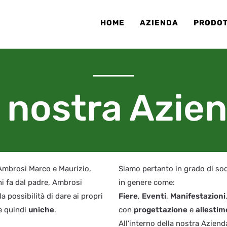
HOME
AZIENDA
PRODOT
 nostra Azie
Ambrosi Marco e Maurizio,
Siamo pertanto in grado di sod
ni fa dal padre, Ambrosi
in genere come:
 possibilità di dare ai propri
Fiere
,
Eventi
,
Manifestazioni
 e quindi
uniche
.
con
progettazione
e
allesti
All’interno della nostra Azien